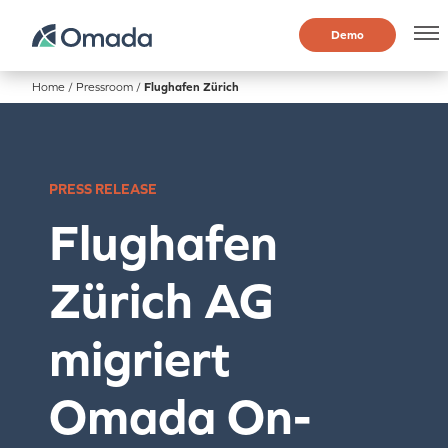
Demo
Home
/
Pressroom
/
Flughafen Zürich
PRESS RELEASE
Flughafen
Zürich AG
migriert
Omada On-